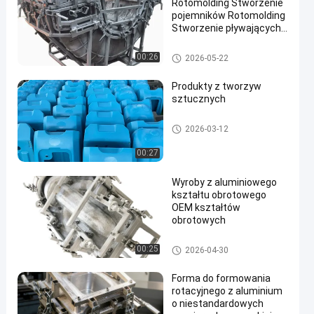
Rotomolding Stworzenie
pojemników Rotomolding
Stworzenie pływających
form Rotomolding
Stworzenie pudełkowe
formy do formowania rotacyjn
00:26
2026-05-22
Rotomolding Stworzenie
ego
odlewania Aluminiowe
Produkty z tworzyw
formy
sztucznych
Produkty do formowania rotac
2026-03-12
yjnego
00:27
Wyroby z aluminiowego
kształtu obrotowego
OEM kształtów
obrotowych
formy do formowania rotacyjn
00:25
2026-04-30
ego
Forma do formowania
rotacyjnego z aluminium
o niestandardowych