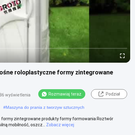
nośne roloplastyczne formy zintegrowane
Rozmawiaj teraz.
Podział
86 wyświetlenia
#
Maszyna do prania z tworzyw sztucznych
ne formy zintegrowane produkty formy formowania Roztwór
lną mobilność, oszcz...
Zobacz więcej