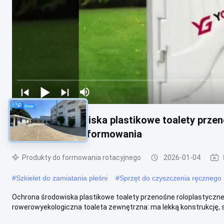
Ochrona środowiska plastikowe toalety prze
produkty formy formowania
Produkty do formowania rotacyjnego
2026-01-04
#
Szkielet do zamiatania pleśni
#
Sprzęt do czyszczenia ręcznego
Ochrona środowiska plastikowe toalety przenośne roloplastycz
rowerowyekologiczna toaleta zewnętrzna: ma lekką konstrukcję, si