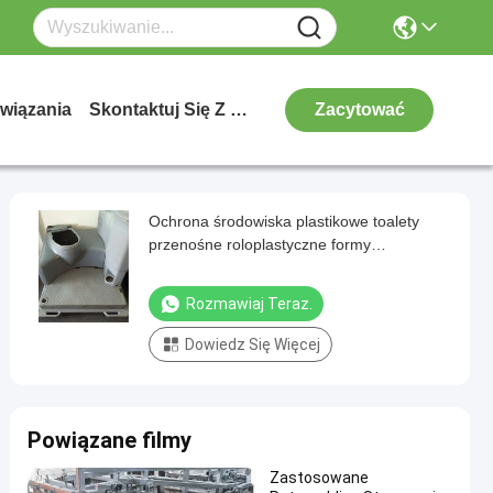
wiązania
Skontaktuj Się Z Nami
Zacytować
Ochrona środowiska plastikowe toalety
przenośne roloplastyczne formy
zintegrowane produkty formy formowania
Rozmawiaj Teraz.
Dowiedz Się Więcej
Powiązane filmy
Zastosowane