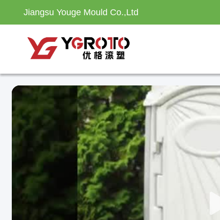
Jiangsu Youge Mould Co.,Ltd