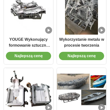
YOUGE Wykonujący
Wykorzystanie metalu w
formowanie sztuczne
procesie tworzenia
Wykonujący
Najlepszą cenę
Najlepszą cenę
formowanie sztuczne