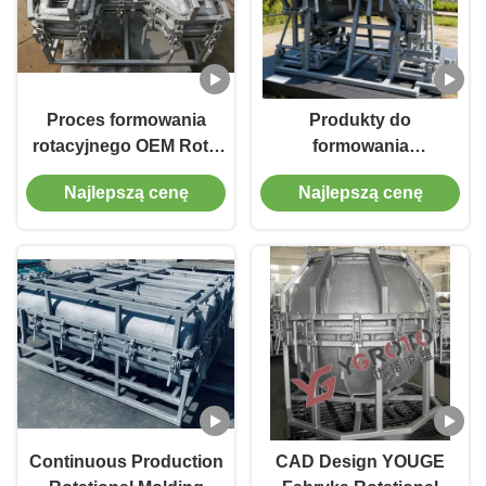
Proces formowania
Produkty do
rotacyjnego OEM Roto
formowania
Moulding Products
obrotowego
Najlepszą cenę
Najlepszą cenę
Rotary Moulding Mold
Continuous Production
CAD Design YOUGE