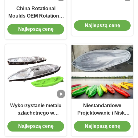
China Rotational
Moulds OEM Rotational
Moulds Aluminium Billet
Najlepszą cenę
Najlepszą cenę
Mould Rotational Mould
Design i inżynieria
Wykorzystanie metalu
Niestandardowe
szlachetnego w
Projektowanie i Niska
produkcji wyrobów
Konserwacja dla
Najlepszą cenę
Najlepszą cenę
szlachetnych
Metody Produkcji
Rotacyjnego